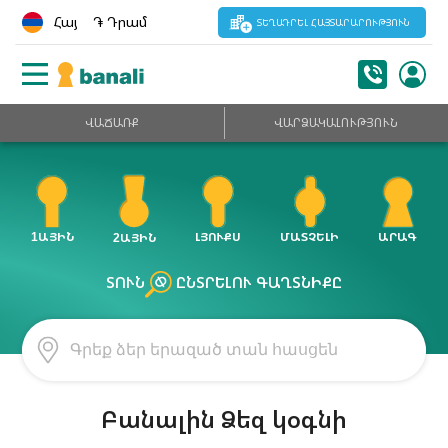
Հայ
֏ Դրամ
ՏԵՂԱԴՐԵԼ ՀԱՅՏԱՐԱՐՈՒԹՅՈՒՆ
ՎԱՃԱՌՔ
ՎԱՐՁԱԿԱԼՈՒԹՅՈՒՆ
ԱՐԱԳ
1ԱՅԻՆ
ԼՅՈՒՔՍ
ՄԱՏՉԵԼԻ
2ԱՅԻՆ
ՏՈՒՆ
ԸՆՏՐԵԼՈՒ ԳԱՂՏՆԻՔԸ
Բանալին Ձեզ կօգնի