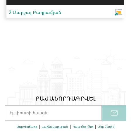
2 Մարշալ Բաղրամյան
ԲԱԺԱՆՈՐԴԱԳՐՎԵԼ
Առք/Վաճառք
Վարձակալություն
Կապ մեզ հետ
Մեր մասին